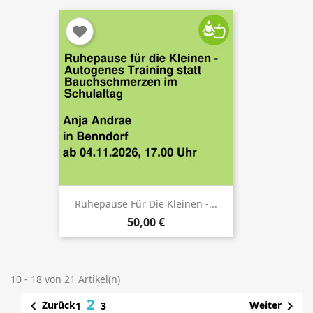
Ruhepause Für Die Kleinen -...
50,00 €
10 - 18 von 21 Artikel(n)
2


Zurück
Weiter
1
3