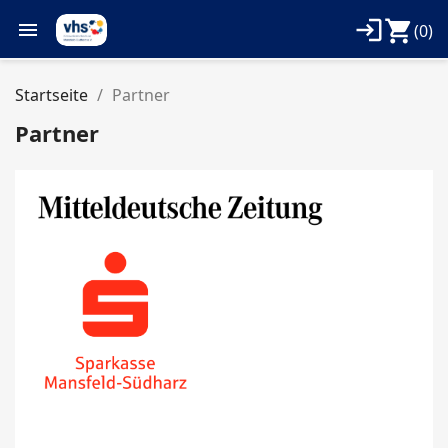
login
shopping_cart

(0)
Startseite
Partner
Partner