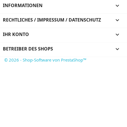
INFORMATIONEN

RECHTLICHES / IMPRESSUM / DATENSCHUTZ

IHR KONTO

BETREIBER DES SHOPS
keyboard_arrow_down
© 2026 - Shop-Software von PrestaShop™