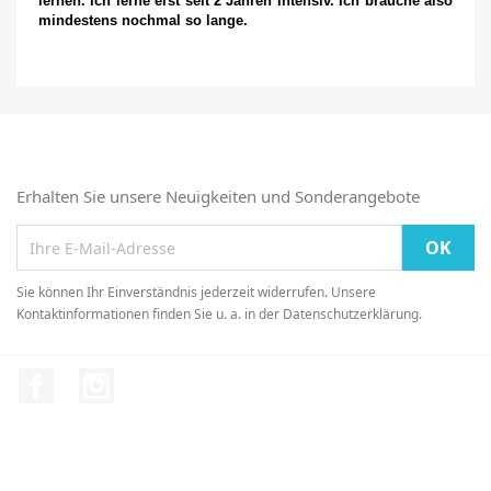
lernen. Ich lerne erst seit 2 Jahren intensiv. Ich brauche also
mindestens nochmal so lange.
Anmelden
Erhalten Sie unsere Neuigkeiten und Sonderangebote
Sie müssen eingeloggt sein, um Kurse in Ihrer Wunschliste 
speichern.
Sie können Ihr Einverständnis jederzeit widerrufen. Unsere
Kontaktinformationen finden Sie u. a. in der Datenschutzerklärung.
Facebook
Instagram
Abbrechen
An