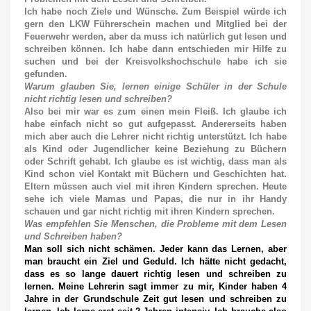
Ich habe noch Ziele und Wünsche. Zum Beispiel würde ich
gern den LKW Führerschein machen und Mitglied bei der
Feuerwehr werden, aber da muss ich natürlich gut lesen und
schreiben können. Ich habe dann entschieden mir Hilfe zu
suchen und bei der Kreisvolkshochschule habe ich sie
gefunden.
Warum glauben Sie, lernen einige Schüler in der Schule
nicht richtig lesen und
s
chreiben?
Also bei mir war es zum einen mein Fleiß. Ich glaube ich
habe einfach nicht so gut aufgepasst. Andererseits haben
mich aber auch die Lehrer nicht richtig unterstützt. Ich habe
als Kind oder Jugendlicher keine Beziehung zu Büchern
oder Schrift gehabt. Ich glaube es ist wichtig, dass man als
Kind schon viel Kontakt mit Büchern und Geschichten hat.
Eltern müssen auch viel mit ihren Kindern sprechen. Heute
sehe ich viele Mamas und Papas, die nur in ihr Handy
schauen und gar nicht richtig mit ihren Kindern sprechen.
Was empfehlen Sie Menschen, die Probleme mit dem Lesen
und Schreiben haben?
Man soll sich nicht schämen. Jeder kann das Lernen, aber
man braucht ein Ziel und Geduld. Ich hätte nicht gedacht,
dass es so lange dauert richtig lesen und schreiben zu
lernen. Meine Lehrerin sagt immer zu mir, Kinder haben 4
Jahre in der Grundschule Zeit gut lesen und schreiben zu