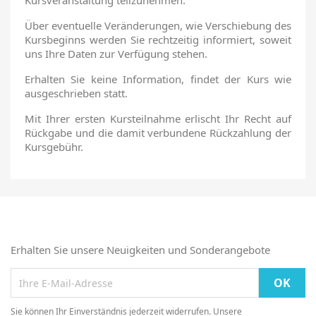
Kursveranstaltung teilzunehmen.
Über eventuelle Veränderungen, wie Verschiebung des
Kursbeginns werden Sie rechtzeitig informiert, soweit
uns Ihre Daten zur Verfügung stehen.
×
Anmelden
Erhalten Sie keine Information, findet der Kurs wie
ausgeschrieben statt.
Sie müssen eingeloggt sein, um Kurse in Ihrer
Mit Ihrer ersten Kursteilnahme erlischt Ihr Recht auf
Wunschliste zu speichern.
Rückgabe und die damit verbundene Rückzahlung der
Kursgebühr.
Abbrechen
Anmelden
Erhalten Sie unsere Neuigkeiten und Sonderangebote
Sie können Ihr Einverständnis jederzeit widerrufen. Unsere