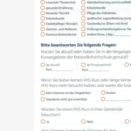
A
Si
sp