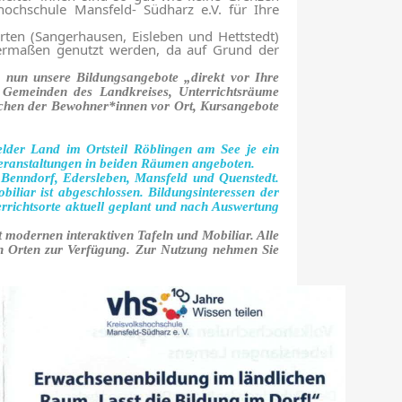
ochschule Mansfeld- Südharz e.V. für Ihre
rten (Sangerhausen, Eisleben und Hettstedt)
chermaßen genutzt werden, da auf Grund der
n
nun
unsere Bildungsangebote „direkt vor Ihre
1
Gemeinde
n
des Landkreises, Unterrichtsräume
nschen der Bewohner*innen
vor Ort
, Kursangebote
der Land im Ortsteil Röblingen am See je ein
sveranstaltungen in beiden Räumen angeboten.
Benndorf, Edersleben, Mansfeld und Quenstedt.
liar ist abgeschlossen. Bildungsinteressen der
richtsorte aktuell geplant und nach Auswertung
 modernen interaktiven Tafeln und Mobiliar. Alle
len Orten zur Verfügung. Zur Nutzung nehmen Sie