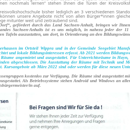
rnen nochmals lernen“ stehen Ihnen die Türen der Kreisvolksh
reisvolkshochschule bisher lediglich an 3 verschiedenen Stando
ngs können unsere Angebote nicht von allen Bürger*innen glei
ege mitunter weit und zeitraubend sind.
 Dorf“,
gefördert durch das Land Sachsen-Anhalt, bringen
wir
Ihne
andes Sachsen-Anhalts ist es uns möglich,
in
nahezu jede
r
der 1
en Tafeln auszustatten, um dort, in Orientierung an den Bildungswü
hausen im Ortsteil Wippra und in der Gemeinde Seegebiet Mansfel
richtet und lokale Bildungsinteressen erfasst. Ab 2021 werden Bildung
Räume angemietet und ausgestattet. Für Unterrichtsräume in Hayn, 
inden abgeschlossen. Die Ausstattung der Räume mit Technik und Mobi
t. Kursangebote ab März 2022 sind oder werden für diese neuen Unter
essengruppen kostenlos zur Verfügung. Die Räume sind ausgestattet mit
ausgestattet. Als Betriebssysteme stehen Android und Windows an al
tsbürgermeister/in auf.