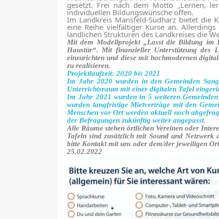
gesetzt. Frei nach dem Motto „Lernen, le
individuellen Bildungswünsche offen.
Im Landkreis Mansfeld-Südharz bietet die K
eine Reihe vielfältiger Kurse an. Allerdi
ländlichen Strukturen des Landkreises die W
Mit dem
Modellprojekt „Lasst die Bildung im
Haustür“.
Mit fina
n
zieller
U
nter
s
tützung
des L
einzurichten und diese
mit hochmodernen digital
zu realisieren.
Projektlaufzeit: 2020 bis 2021
Im Jahr 2020 wurden in den Gemeinden Sanger
Unterrichtsraum mit einer digitalen Tafel einge
Im Jahr 2021 wurden in 5 weiteren Gemeinden 
wurden langfristige Mietverträge mit den Geme
Menschen vor Ort werden aktuell noch abgefrag
der Befragungen zukünftig weiter angepasst.
Alle Räume stehen örtlichen Vereinen oder Inter
Tafeln sind zusätzlich mit Sound und Netzwerk 
bitte Kontakt mit uns oder dem/der jeweiligen Or
25.02.2022