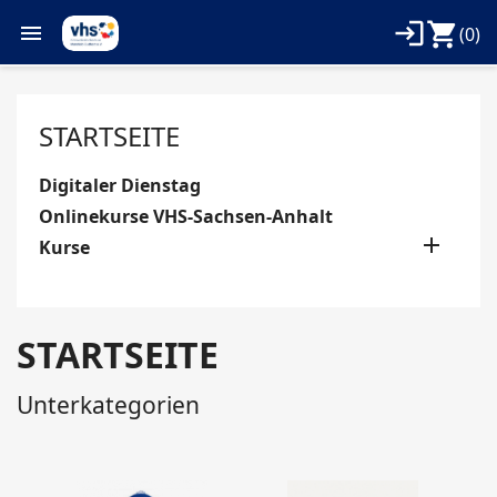
login
shopping_cart

(0)
STARTSEITE
Digitaler Dienstag
Onlinekurse VHS-Sachsen-Anhalt

Kurse
STARTSEITE
Unterkategorien