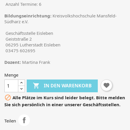
Anzahl Termine: 6
Bildungseinrichtung:
Kreis­volkshochschule Mansfeld-
Südharz e.V.
Geschäftsstelle Eisleben
Geiststraße 2
06295 Lutherstadt Eisleben
03475 602695
Dozent:
Martina Frank
Menge
×
Anmelden

IN DEN WARENKORB

Alle Plätze im Kurs sind leider belegt. Bitte melden
Sie müssen eingeloggt sein, um Kurse in Ihrer
Sie sich persönlich in einer unserer Geschäftsstellen.
Wunschliste zu speichern.
Teilen