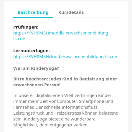
×
Anmelden
Beschreibung
Kursdetails
Sie müssen eingeloggt sein, um Kurse in Ihrer
Wunschliste zu speichern.
Prüfungen:
https://KVHSMSHmoodle.erwachsenenbildung-
lsa.de
Lernunterlagen:
Abbrechen
Anmelden
https://KVHSMSHcloud.erwachsenenbildung-lsa.de
Warum Kinderyoga?
Bitte beachten: Jedes Kind in Begleitung einer
erwachsenen Person!
In unserer digitalisierten Welt verbringen Kinder
immer mehr Zeit vor Computer, Smartphone und
Fernseher. Der schnelle Informationsfluss,
Leistungsdruck und Freizeitstress können belastend
sein. Kinderyoga bietet eine wunderbare
Möglichkeit, dem entgegenzuwirken.