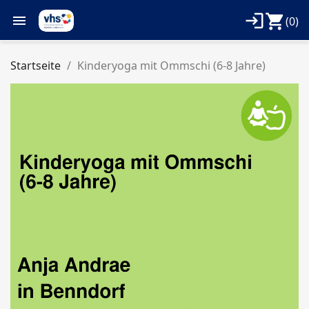
login
shopping_cart

(0)
Startseite
Kinderyoga mit Ommschi (6-8 Jahre)