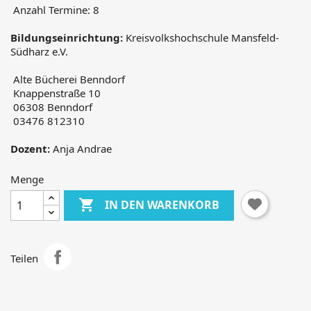
Anzahl Termine: 8
Bildungseinrichtung:
Kreis­volkshochschule Mansfeld-
Südharz e.V.
Alte Bücherei Benndorf
Knappenstraße 10
06308 Benndorf
03476 812310
Dozent:
Anja Andrae
Menge

IN DEN WARENKORB
Teilen