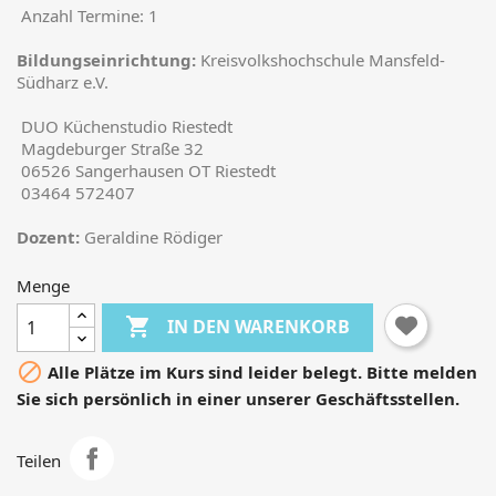
Anzahl Termine: 1
Bildungseinrichtung:
Kreis­volkshochschule Mansfeld-
Südharz e.V.
DUO Küchenstudio Riestedt
Magdeburger Straße 32
06526 Sangerhausen OT Riestedt
03464 572407
Dozent:
Geraldine Rödiger
Menge

IN DEN WARENKORB

Alle Plätze im Kurs sind leider belegt. Bitte melden
Sie sich persönlich in einer unserer Geschäftsstellen.
Teilen
×
Anmelden